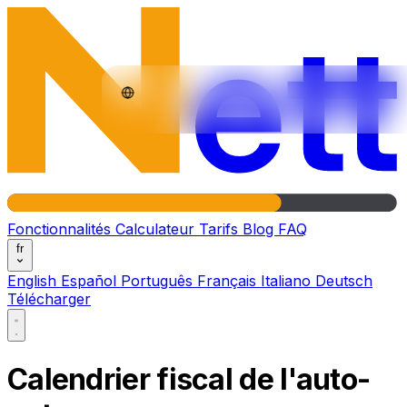
Fonctionnalités
Calculateur
Tarifs
Blog
FAQ
fr
English
Español
Português
Français
Italiano
Deutsch
Télécharger
Fonctionnalités
Calculateur
Tarifs
Blog
FAQ
Calendrier fiscal de l'auto-
fr
English
Español
Português
Français
Italiano
Deutsch