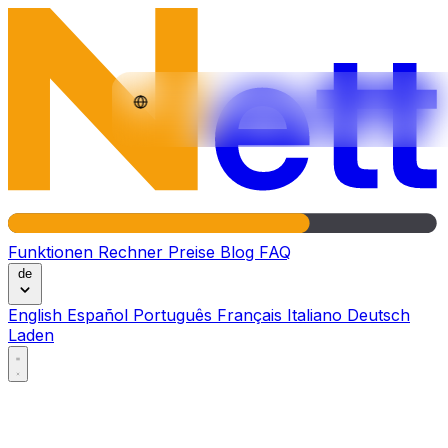
Funktionen
Rechner
Preise
Blog
FAQ
de
English
Español
Português
Français
Italiano
Deutsch
Laden
Funktionen
Rechner
Preise
Blog
FAQ
de